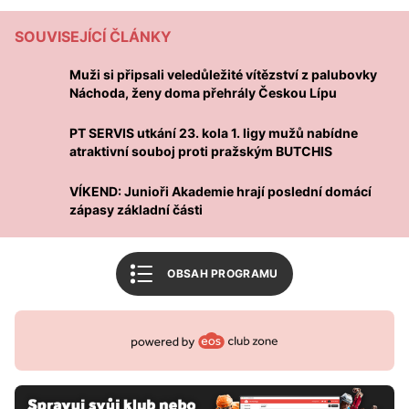
Tabulka Divize
SOUVISEJÍCÍ ČLÁNKY
Tabulka CE soutěž juniorů
Muži si připsali veledůležité vítězství z palubovky
Související články
Náchoda, ženy doma přehrály Českou Lípu
Mohlo by vás zajímat
PT SERVIS utkání 23. kola 1. ligy mužů nabídne
FBŠ SLAVIA Plzeň
atraktivní souboj proti pražským BUTCHIS
Český florbal
VÍKEND: Junioři Akademie hrají poslední domácí
zápasy základní části
Zpět na úvod
OBSAH PROGRAMU