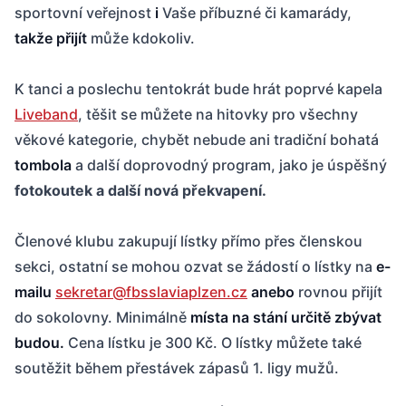
sportovní veřejnost
i
Vaše příbuzné či kamarády,
takže přijít
může kdokoliv.
K tanci a poslechu tentokrát bude hrát poprvé kapela
Liveband
, těšit se můžete na hitovky pro všechny
věkové kategorie, chybět nebude ani tradiční bohatá
tombola
a další doprovodný program, jako je úspěšný
fotokoutek a další nová překvapení.
Členové klubu zakupují lístky přímo přes členskou
sekci, ostatní se mohou ozvat se žádostí o lístky na
e-
mailu
sekretar@fbsslaviaplzen.cz
anebo
rovnou přijít
do sokolovny. Minimálně
místa na stání určitě zbývat
budou.
Cena lístku je 300 Kč. O lístky můžete také
soutěžit během přestávek zápasů 1. ligy mužů.