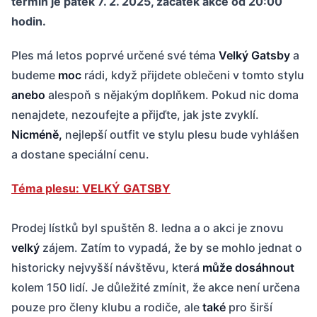
termín je pátek 7. 2. 2025, začátek akce od 20:00
hodin.
Ples má letos poprvé určené své téma
Velký Gatsby
a
budeme
moc
rádi, když přijdete oblečeni v tomto stylu
anebo
alespoň s nějakým doplňkem. Pokud nic doma
nenajdete, nezoufejte a přijďte, jak jste zvyklí.
Nicméně,
nejlepší outfit ve stylu plesu bude vyhlášen
a dostane speciální cenu.
Téma plesu: VELKÝ GATSBY
Prodej lístků byl spuštěn 8. ledna a o akci je znovu
velký
zájem. Zatím to vypadá, že by se mohlo jednat o
historicky nejvyšší návštěvu, která
může dosáhnout
kolem 150 lidí. Je důležité zmínit, že akce není určena
pouze pro členy klubu a rodiče, ale
také
pro širší