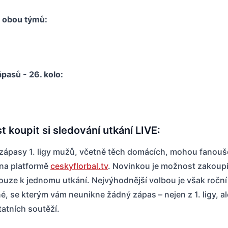
y obou týmů:
pasů - 26. kolo:
 koupit si sledování utkání LIVE:
zápasy 1. ligy mužů, včetně těch domácích, mohou fanouš
 na platformě
ceskyflorbal.tv
. Novinkou je možnost zakoupi
ouze k jednomu utkání. Nejvýhodnější volbou je však roční
é, se kterým vám neunikne žádný zápas – nejen z 1. ligy, ale
atních soutěží.