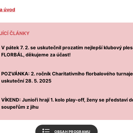
Úvodní slovo
a úvod
Program utkání
Tabulka 1. liga mužů
JÍCÍ ČLÁNKY
Tabulka 1. liga žen
V pátek 7. 2. se uskutečnil prozatím nejlepší klubový ples
FLORBÁL, děkujeme za účast!
Tabulka CE soutěž juniorů
Související články
POZVÁNKA: 2. ročník Charitativního florbalového turnaje
Mohlo by vás zajímat
uskuteční 28. 5. 2025
FBŠ SLAVIA Plzeň
VÍKEND: Junioři hrají 1. kolo play-off, ženy se představí 
Český florbal
soupeřům z jihu
Zpět na úvod
OBSAH PROGRAMU