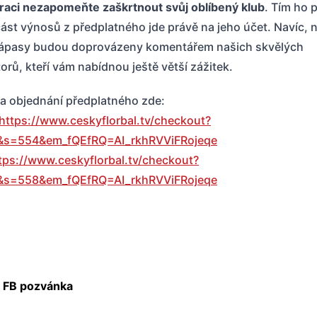
traci nezapomeňte zaškrtnout svůj oblíbený klub
. Tím ho 
ást výnosů z předplatného jde právě na jeho účet. Navíc, 
ápasy budou doprovázeny komentářem našich skvělých
rů, kteří vám nabídnou ještě větší zážitek.
a objednání předplatného zde:
https://www.ceskyflorbal.tv/checkout?
&s=554&em_fQEfRQ=AI_rkhRVViFRojeqe
tps://www.ceskyflorbal.tv/checkout?
&s=558&em_fQEfRQ=AI_rkhRVViFRojeqe
FB pozvánka