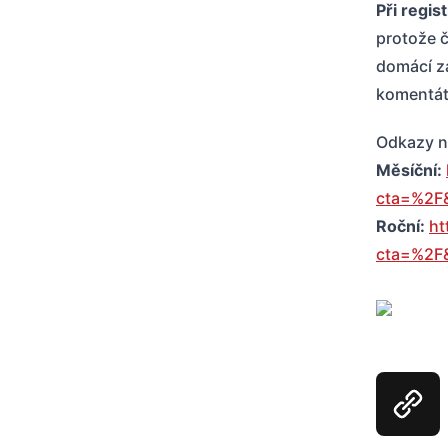
Při regis
protože č
domácí z
komentáto
Odkazy n
Měsíční:
cta=%2F
Roční:
ht
cta=%2F