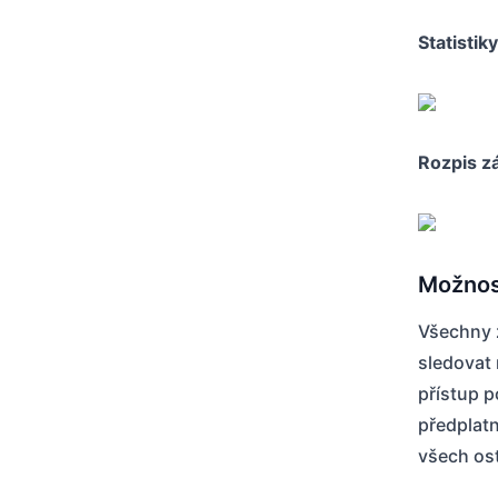
Statistik
Rozpis zá
Možnost
Všechny 
sledovat
přístup p
předplatn
všech ost