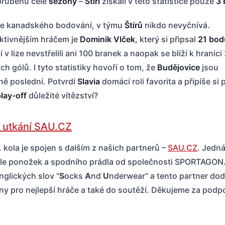
 průběhu celé
sezóny
–
Štíři
získali v této statistice pouze
3 
če kanadského bodování, v týmu
Štírů
nikdo nevyčnívá.
ktivnějším hráčem je
Dominik Vlček
, který si připsal
21 bod
í v lize nevstřelili ani 100 branek a naopak se blíží k hranici
h gólů. I tyto statistiky hovoří o tom, že
Budějovice
jsou
ně poslední. Potvrdí
Slavia
domácí roli favorita a připíše si 
lay-off
důležité vítězství?
 utkání SAU.CZ
 kola je spojen s dalším z našich partnerů –
SAU.CZ
. Jedná
le ponožek a spodního prádla od společnosti SPORTAGON.
nglických slov "
S
ocks
A
nd
U
nderwear" a tento partner dod
ny pro nejlepší hráče a také do soutěží. Děkujeme za podp