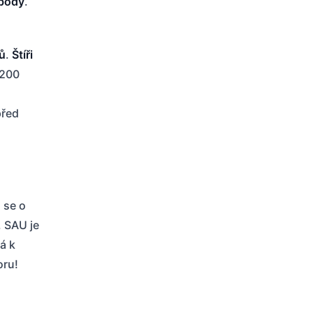
body
.
ů
.
Štíři
 200
před
 se o
 SAU je
á k
oru!