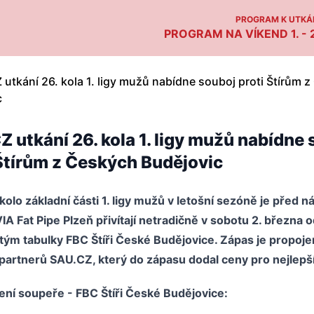
PROGRAM K UTKÁN
PROGRAM NA VÍKEND 1. - 2
 utkání 26. kola 1. ligy mužů nabídne
 Štírům z Českých Budějovic
kolo základní části 1. ligy mužů v letošní sezóně je před n
A Fat Pipe Plzeň přivítají netradičně v sobotu 2. března 
tým tabulky FBC Štíři České Budějovice. Zápas je propoje
partnerů SAU.CZ, který do zápasu dodal ceny pro nejlepší
ení soupeře - FBC Štíři České Budějovice: