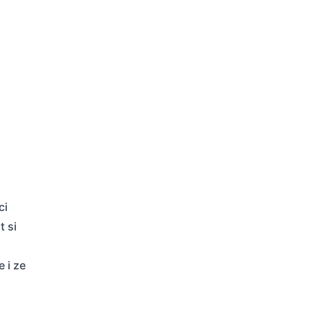
ci
t si
 i ze