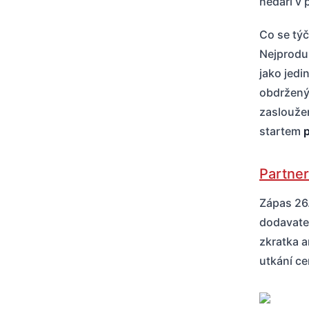
nedaří v
Co se tý
Nejprodu
jako jedin
obdrženýc
zaslouže
startem
p
Partner
Zápas 26.
dodavate
zkratka a
utkání ce