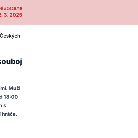
Í #2425/19
. 3. 2025
 souboj
ámi. Muži
od 18:00
n s
 hráče.