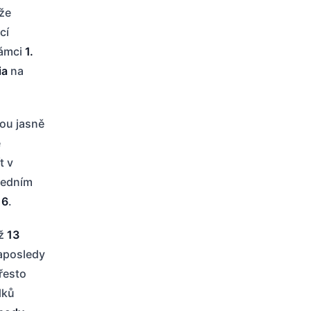
že
cí
rámci
1.
ia
na
ou jasně
e
t v
ledním
16
.
už
13
Naposledy
přesto
lků