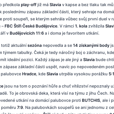
o předkola
play-off
již má
Slavia
v kapse a bez tlaku tak mů
k poslednímu zápasu základní části, který sehraje na domá
 proti soupeři, se kterým sehrála vůbec svůj první duel v 
ů
–
FBC Štíři České Budějovice
. V rámci
1. kola
zvítězila
Slav
áří v
Budějovicích
11:6
a i doma je favoritem utkání.
 totiž aktuální
sezóna
nepovedla a se
14 získanými body
js
m týmem tabulky. Čeká je tedy náročný boj o záchranu, kd
ít ideální pozici. Každý zápas je ale jiný a
Slavia
bude chtí
m zápase základní části uspět, navíc po nepovedeném pos
a palubovce
Hradce
, kde
Slavia
utrpěla vysokou porážku
5:
ce
jsou na tom o poznání hůře a chuť vítězství nepoznaly 
adě. To je obrovská deka, která visí na týmu z jihu Čech. 
povedené utkání na domácí palubovce proti
BUTCHIS
, ale i 
 v poměru
7:9
. Na palubovkách soupeřů se ani jednomu z ce