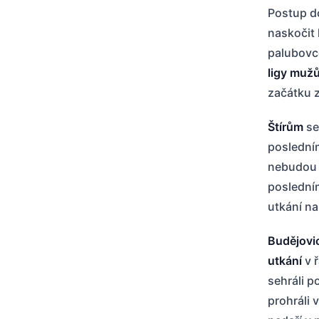
Postup d
naskočit 
palubovce
ligy muž
začátku z
Štírům
se
poslední
nebudou m
poslední
utkání n
Budějovi
utkání
v ř
sehráli 
prohráli