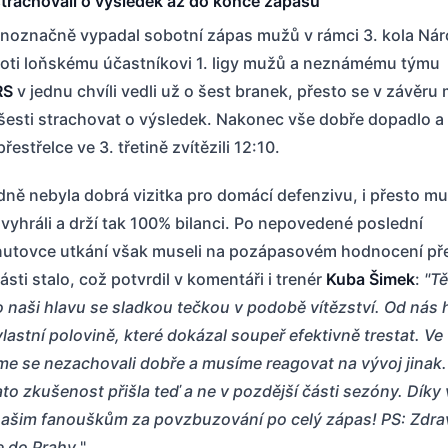
trachovali o výsledek až do konce zápasu
noznačně vypadal sobotní zápas mužů v rámci 3. kola Náro
roti loňskému účastníkovi 1. ligy mužů a neznámému týmu
RS
v jednu chvíli vedli už o šest branek, přesto se v závěru 
 šesti strachovat o výsledek. Nakonec vše dobře dopadlo a
řestřelce ve 3. třetině zvítězili 12:10.
ně nebyla dobrá vizitka pro domácí defenzivu, i přesto muž
vyhráli a drží tak 100% bilanci. Po nepovedené poslední
nutovce utkání však museli na pozápasovém hodnocení pře
části stalo, což potvrdil v komentáři i trenér
Kuba Šimek
:
"T
 naši hlavu se sladkou tečkou v podobě vítězství. Od nás
vlastní polovině, které dokázal soupeř efektivně trestat. Ve 
sme se nezachovali dobře a musíme reagovat na vývoj jinak
tato zkušenost přišla teď a ne v pozdější části sezóny. Díky
našim fanouškům za povzbuzování po celý zápas! PS: Zdra
 do Prahy.
"