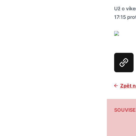
Už o víke
17:15 pro
Zpět n
SOUVISE