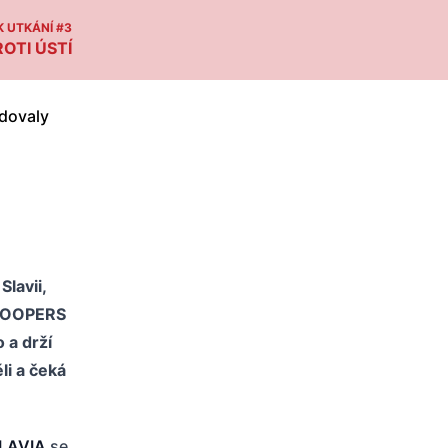
 UTKÁNÍ #3
OTI ÚSTÍ
lavii,
 TROOPERS
 a drží
li a čeká
SLAVIA
se