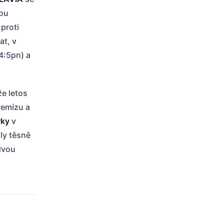
vou
 proti
at, v
4:5pn) a
že letos
remízu a
rky
v
šly těsně
dvou