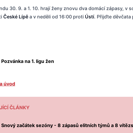
ndu 30. 9. a 1. 10. hrají ženy znovu dva domácí zápasy, v 
ti
České Lípě
a v neděli od 16:00 proti
Ústí
. Přijďte děvčata
Pozvánka na 1. ligu žen
a úvod
JÍCÍ ČLÁNKY
Úvodní slovo
Snový začátek sezóny - 8 zápasů elitních týmů a 8 vítězs
Program utkání