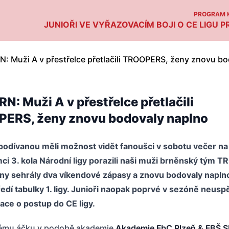
PROGRAM K
JUNIOŘI VE VYŘAZOVACÍM BOJI O CE LIGU PR
: Muži A v přestřelce přetlačili
ERS, ženy znovu bodovaly naplno
odívanou měli možnost vidět fanoušci v sobotu večer na S
mci 3. kola Národní ligy porazili naši muži brněnský tým
eny sehrály dva víkendové zápasy a znovu bodovaly naplno
edí tabulky 1. ligy. Junioři naopak poprvé v sezóně neuspě
ikace o postup do CE ligy.
ému áčku v podobě akademie
Akademie FbC Plzeň & FBŠ 