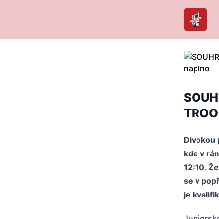
SOUHRN
TROOP
Divokou p
kde v rá
12:10. Ž
se v popř
je kvalif
Juniorsk