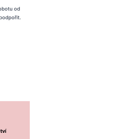
sobotu od
 podpořit.
tví