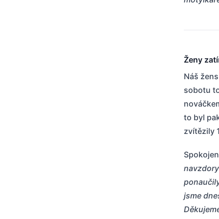
Ženy zatí
Náš žens
sobotu to
nováčkem 
to byl pa
zvítězily
Spokojeno
navzdory 
ponaučily
jsme dne
Děkujeme