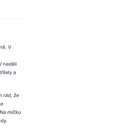
ně. V
V neděli
řílely a
m rád, že
se
. Na míčku
ody.