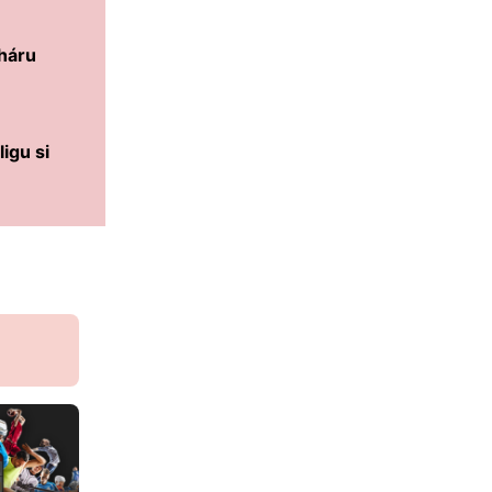
oháru
igu si