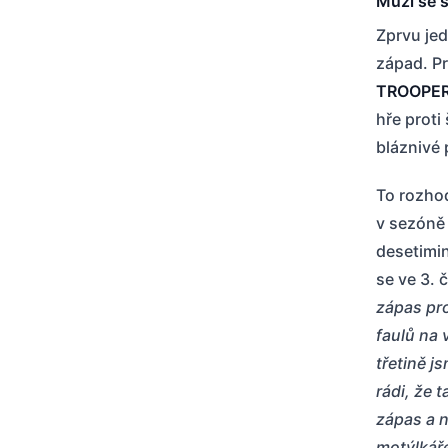
Muži se s
Zprvu jed
západ. P
TROOPE
hře proti
bláznivé p
To rozhod
v sezóně 
desetimi
se ve 3. 
zápas pro
faulů na 
třetině j
rádi, že 
zápas a 
motýlkáře