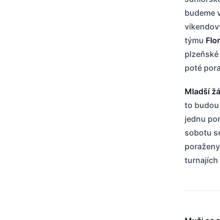
budeme ví
víkendový
týmu
Flor
plzeňské 
poté pora
Mladší žá
to budou 
jednu po
sobotu se
poraženy
turnajích