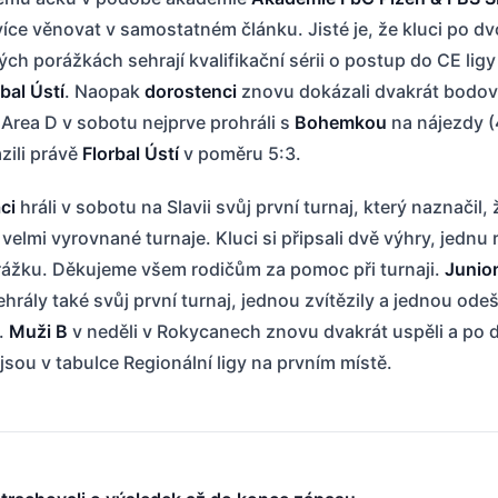
ce věnovat v samostatném článku. Jisté je, že kluci po d
ch porážkách sehrají kvalifikační sérii o postup do CE ligy
bal Ústí
. Naopak
dorostenci
znovu dokázali dvakrát bodov
Area D v sobotu nejprve prohráli s
Bohemkou
na nájezdy (
zili právě
Florbal Ústí
v poměru 5:3.
ci
hráli v sobotu na Slavii svůj první turnaj, který naznačil, 
velmi vyrovnané turnaje. Kluci si připsali dvě výhry, jednu 
rážku. Děkujeme všem rodičům za pomoc při turnaji.
Junio
hrály také svůj první turnaj, jednou zvítězily a jednou ode
.
Muži B
v neděli v Rokycanech znovu dvakrát uspěli a po 
 jsou v tabulce Regionální ligy na prvním místě.