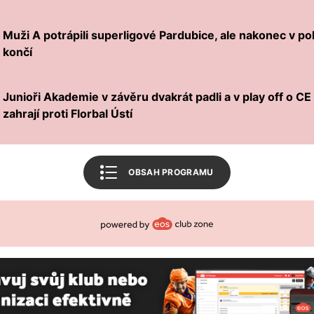
Související články
Muži A potrápili superligové Pardubice, ale nakonec v p
Mohlo by vás zajímat
končí
FBŠ SLAVIA Plzeň
Junioři Akademie v závěru dvakrát padli a v play off o CE l
Český florbal
zahrají proti Florbal Ústí
Zpět na úvod
OBSAH PROGRAMU