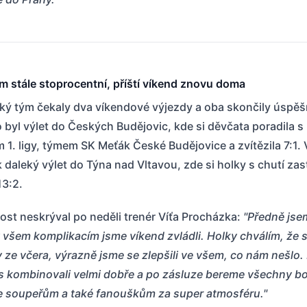
m stále stoprocentní, příští víkend znovu doma
ký tým čekaly dva víkendové výjezdy a oba skončily úspěš
 byl výlet do Českých Budějovic, kde si děvčata poradila s
1. ligy, týmem SK Meťák České Budějovice a zvítězila 7:1. 
k daleký výlet do Týna nad Vltavou, zde si holky s chutí zast
 13:2.
st neskrýval po neděli trenér Víťa Procházka:
"Předně jse
všem komplikacím jsme víkend zvládli. Holky chválím, že 
 ze včera, výrazně jsme se zlepšili ve všem, co nám nešlo
s kombinovali velmi dobře a po zásluze bereme všechny b
 soupeřům a také fanouškům za super atmosféru."