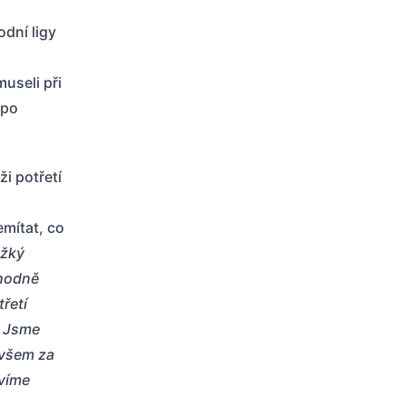
dní ligy
museli při
 po
i potřetí
mítat, co
ěžký
 hodně
třetí
. Jsme
 všem za
víme