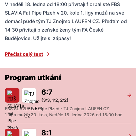
V neděli 18. ledna od 18:00 přivítají florbalisté FBŠ
SLAVIA Fat Pipe Plzeň v 20. kole 1. ligy mužů na své
domácí půdě tým TJ Znojmo LAUFEN CZ. Předtím od
14:30 přivítají plzeňské ženy tým FA České
Budějovice. Užijte si zápasy!
Přečíst celý text
Program utkání
6
:
7
(3:3, 1:2, 2:2)
FBŠ SLAVIA Fat Pipe Plzeň - TJ Znojmo LAUFEN CZ
1. liga mužů, 20. kolo, Neděle 18. ledna 2026 od 18:00 hod
8
:
1