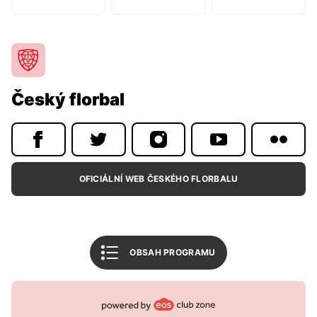
Program utkání
Tabulka 1. liga mužů
Tabulka 1. liga žen
Český florbal
Související články
Mohlo by vás zajímat
FBŠ SLAVIA Plzeň
OFICIÁLNÍ WEB ČESKÉHO FLORBALU
Český florbal
Všechny bulletiny
OBSAH PROGRAMU