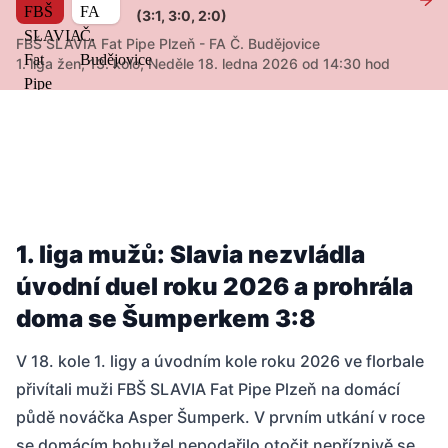
(3:1, 3:0, 2:0)
FBŠ SLAVIA Fat Pipe Plzeň - FA Č. Budějovice
1. liga žen, 13. kolo, Neděle 18. ledna 2026 od 14:30 hod
1. liga mužů: Slavia nezvládla
úvodní duel roku 2026 a prohrála
doma se Šumperkem 3:8
V 18. kole 1. ligy a úvodním kole roku 2026 ve florbale
přivítali muži FBŠ SLAVIA Fat Pipe Plzeň na domácí
půdě nováčka Asper Šumperk. V prvním utkání v roce
se domácím bohužel nepodařilo otočit nepříznivě se