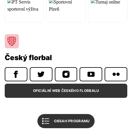
Úvodní slovo
Program utkání
Tabulka Národní liga
Tabulka 1. liga žen
Český florbal
Související články
Mohlo by vás zajímat
FBŠ SLAVIA Plzeň
OFICIÁLNÍ WEB ČESKÉHO FLORBALU
Český florbal
Všechny bulletiny
OBSAH PROGRAMU