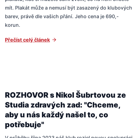
mít. Plakát může a nemusí být zasazený do klubových
barev, právě dle vašich přání. Jeho cena je 690,-
korun.
Přečíst celý článek
ROZHOVOR s Nikol Šubrtovou ze
Studia zdravých zad: "Chceme,
aby u nás každý našel to, co
potřebuje"
V průběhu října 2023 náš klub rozjel novou spolupráci