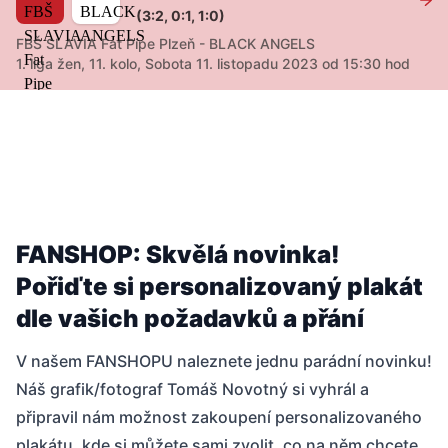
(3:2, 0:1, 1:0)
FBŠ SLAVIA Fat Pipe Plzeň - BLACK ANGELS
1. liga žen, 11. kolo, Sobota 11. listopadu 2023 od 15:30 hod
FANSHOP: Skvělá novinka!
Pořiďte si personalizovaný plakát
dle vašich požadavků a přání
V našem FANSHOPU naleznete jednu parádní novinku!
Náš grafik/fotograf Tomáš Novotný si vyhrál a
připravil nám možnost zakoupení personalizovaného
plakátu, kde si můžete sami zvolit, co na něm chcete