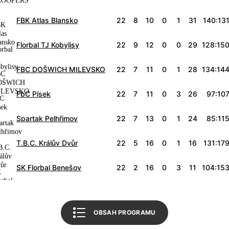
Úvodní slovo
FBK Atlas Blansko
22
8
10
0
1
31
140:13
Program utkání
Florbal TJ Kobylisy
22
9
12
0
0
29
128:15
Tabulka Národní liga
FBC DOŠWICH MILEVSKO
22
7
11
0
1
28
134:14
Tabulka 1. liga žen
FbC Písek
22
7
11
0
3
26
97:10
Související články
Spartak Pelhřimov
22
7
13
0
1
24
85:11
Mohlo by vás zajímat
FBŠ SLAVIA Plzeň
T.B.C. Králův Dvůr
22
5
16
0
1
16
131:17
Český florbal
SK Florbal Benešov
22
2
16
0
3
11
104:15
Zpět na úvod
OBSAH PROGRAMU