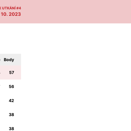
 UTKÁNÍ #4
 10. 2023
e
Body
4
57
7
56
6
42
5
38
6
38