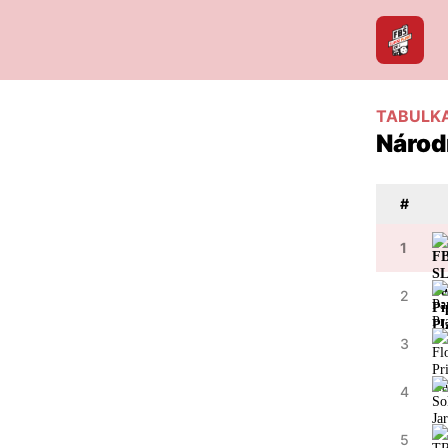
TABULK
Národn
#
1
2
3
4
5