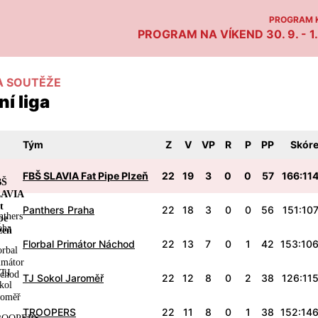
PROGRAM K
PROGRAM NA VÍKEND 30. 9. - 1.
A SOUTĚŽE
í liga
Tým
Z
V
VP
R
P
PP
Skór
FBŠ SLAVIA Fat Pipe Plzeň
22
19
3
0
0
57
166:11
Panthers Praha
22
18
3
0
0
56
151:10
Florbal Primátor Náchod
22
13
7
0
1
42
153:10
TJ Sokol Jaroměř
22
12
8
0
2
38
126:11
TROOPERS
22
11
8
0
1
38
152:14