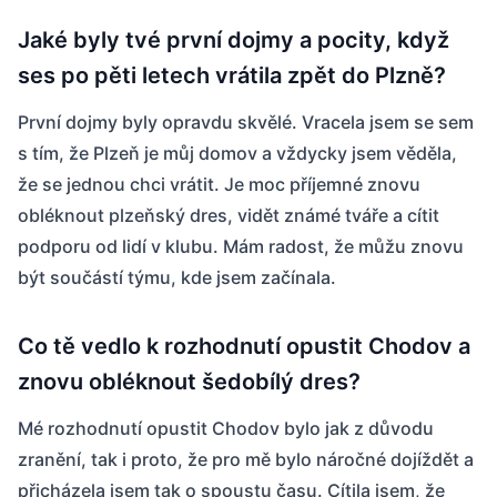
Jaké byly tvé první dojmy a pocity, když
ses po pěti letech vrátila zpět do Plzně?
První dojmy byly opravdu skvělé. Vracela jsem se sem
s tím, že Plzeň je můj domov a vždycky jsem věděla,
že se jednou chci vrátit. Je moc příjemné znovu
obléknout plzeňský dres, vidět známé tváře a cítit
podporu od lidí v klubu. Mám radost, že můžu znovu
být součástí týmu, kde jsem začínala.
Co tě vedlo k rozhodnutí opustit Chodov a
znovu obléknout šedobílý dres?
Mé rozhodnutí opustit Chodov bylo jak z důvodu
zranění, tak i proto, že pro mě bylo náročné dojíždět a
přicházela jsem tak o spoustu času. Cítila jsem, že