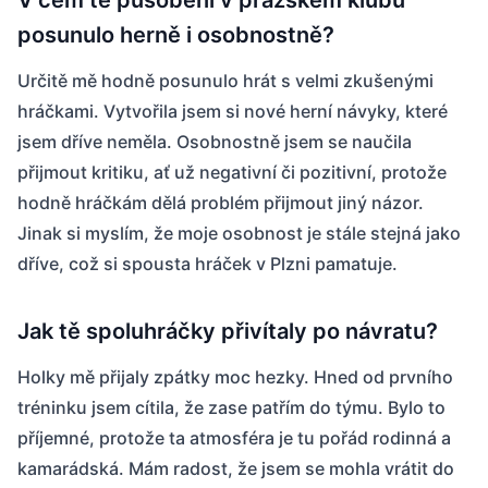
V čem tě působení v pražském klubu
posunulo herně i osobnostně?
Určitě mě hodně posunulo hrát s velmi zkušenými
hráčkami. Vytvořila jsem si nové herní návyky, které
jsem dříve neměla. Osobnostně jsem se naučila
přijmout kritiku, ať už negativní či pozitivní, protože
hodně hráčkám dělá problém přijmout jiný názor.
Jinak si myslím, že moje osobnost je stále stejná jako
dříve, což si spousta hráček v Plzni pamatuje.
Jak tě spoluhráčky přivítaly po návratu?
Holky mě přijaly zpátky moc hezky. Hned od prvního
tréninku jsem cítila, že zase patřím do týmu. Bylo to
příjemné, protože ta atmosféra je tu pořád rodinná a
kamarádská. Mám radost, že jsem se mohla vrátit do