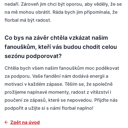
nedaří. Zároveň jim chci být oporou, aby věděly, že se
na mě mohou obrátit. Ráda bych jim připomínala, že
florbal má být radost.
Co bys na závěr chtěla vzkázat našim
fanouškům, kteří vás budou chodit celou
sezónu podporovat?
Chtěla bych všem našim fanouškům moc poděkovat
za podporu. Vaše fandění nám dodává energii a
motivaci v každém zápase. Těším se, že společně
prožijeme napínavé momenty, radost z vítězství i
Úvodní slovo
poučení ze zápasů, které se nepovedou. Přijďte nás
podpořit a užijte si s námi florbal naplno!
Program utkání
Tabulka 1. liga mužů
Zpět na úvod