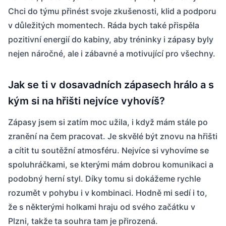
Chci do týmu přinést svoje zkušenosti, klid a podporu
v důležitých momentech. Ráda bych také přispěla
pozitivní energií do kabiny, aby tréninky i zápasy byly
nejen náročné, ale i zábavné a motivující pro všechny.
Jak se ti v dosavadních zápasech hrálo a s
kým si na hřišti nejvíce vyhovíš?
Zápasy jsem si zatím moc užila, i když mám stále po
zranění na čem pracovat. Je skvělé být znovu na hřišti
a cítit tu soutěžní atmosféru. Nejvíce si vyhovíme se
spoluhráčkami, se kterými mám dobrou komunikaci a
podobný herní styl. Díky tomu si dokážeme rychle
rozumět v pohybu i v kombinaci. Hodně mi sedí i to,
že s některými holkami hraju od svého začátku v
Plzni, takže ta souhra tam je přirozená.