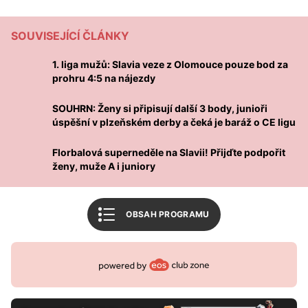
Tabulka 1. liga žen
SOUVISEJÍCÍ ČLÁNKY
Tabulka CE soutěž juniorů
1. liga mužů: Slavia veze z Olomouce pouze bod za
Související články
prohru 4:5 na nájezdy
Mohlo by vás zajímat
SOUHRN: Ženy si připisují další 3 body, junioři
FBŠ SLAVIA Plzeň
úspěšní v plzeňském derby a čeká je baráž o CE ligu
Český florbal
Florbalová superneděle na Slavii! Přijďte podpořit
ženy, muže A i juniory
Zpět na úvod
OBSAH PROGRAMU