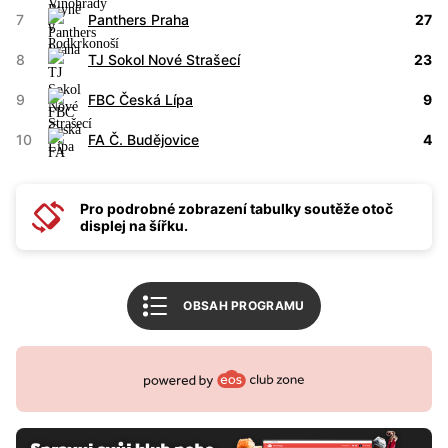
Tabulka 1. liga žen
7
Panthers Praha
27
Tabulka CE soutěž juniorů
8
TJ Sokol Nové Strašecí
23
Související články
9
FBC Česká Lípa
9
Mohlo by vás zajímat
10
FA Č. Budějovice
4
FBŠ SLAVIA Plzeň
Český florbal
Pro podrobné zobrazení tabulky soutěže otoč
displej na šířku.
Zpět na úvod
OBSAH PROGRAMU