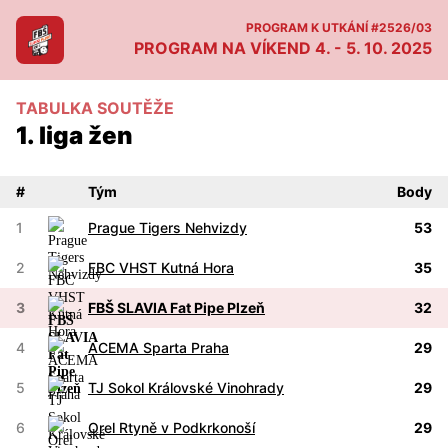
PROGRAM K UTKÁNÍ #2526/03
PROGRAM NA VÍKEND 4. - 5. 10. 2025
TABULKA SOUTĚŽE
1. liga žen
#
Tým
Body
1
Prague Tigers Nehvizdy
53
2
FBC VHST Kutná Hora
35
3
FBŠ SLAVIA Fat Pipe Plzeň
32
Úvodní slovo
4
ACEMA Sparta Praha
29
Program utkání
5
TJ Sokol Královské Vinohrady
29
Tabulka 1. liga mužů
6
Orel Rtyně v Podkrkonoší
29