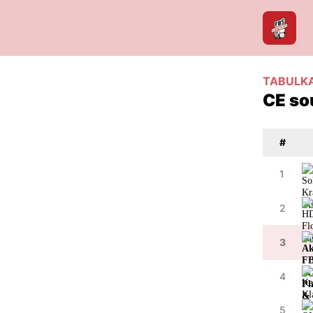
TABULK
CE so
#
1
2
3
4
5