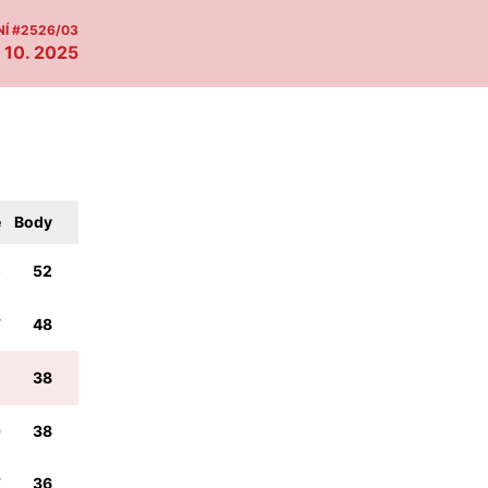
Í #2526/03
 10. 2025
e
Body
3
52
7
48
0
38
0
38
7
36