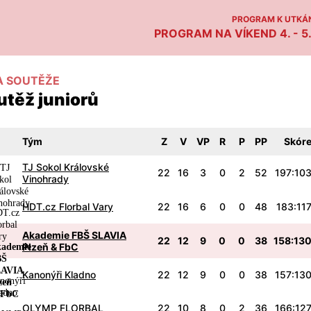
PROGRAM K UTKÁN
PROGRAM NA VÍKEND 4. - 5.
A SOUTĚŽE
utěž juniorů
Tým
Z
V
VP
R
P
PP
Skór
TJ Sokol Královské
22
16
3
0
2
52
197:10
Vinohrady
HDT.cz Florbal Vary
22
16
6
0
0
48
183:11
Akademie FBŠ SLAVIA
22
12
9
0
0
38
158:13
Úvodní slovo
Plzeň & FbC
Program utkání
Kanonýři Kladno
22
12
9
0
0
38
157:13
Tabulka 1. liga mužů
OLYMP FLORBAL
22
10
8
0
2
36
166:12