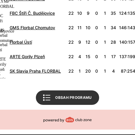
Tabulka 1. liga žen
FBC Štíři Č. Budějovice
22
10
9
0
1
35
124:13
Tabulka CE soutěž juniorů
GMS Florbal Chomutov
22
11
10
0
1
34
146:14
Související články
Florbal Ústí
22
9
12
0
1
28
140:15
Mohlo by vás zajímat
FBŠ SLAVIA Plzeň
ARTE Gorily Plzeň
22
4
15
0
1
17
137:19
Český florbal
SK Slavia Praha FLORBAL
22
1
20
0
1
4
87:25
Zpět na úvod
OBSAH PROGRAMU